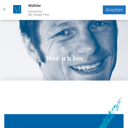
Mühler
Markus Mühler
✕
Ansehen
Kostenfrei
N
Bei Google Play
A
V
I
G
A
T
I
Wer ich bin
O
N
U
M
S
C
H
A
L
T
E
N